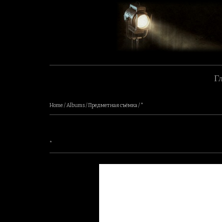
Г
Home
/
Albums
/
Предметная съёмка
/
*
*