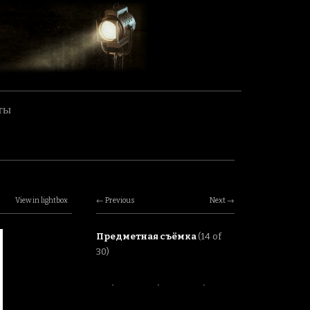
ты
View in lightbox
Previous
Next
Предметная съёмка
(14 of
30)