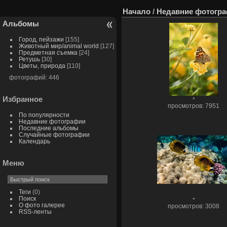
Начало
/
Недавние фотогр
Альбомы
Город, пейзажи
[155]
Животный мир/animal world
[127]
Предметная съемка
[24]
Ретушь
[30]
Цветы, природа
[110]
фотографий: 446
Избранное
*
просмотров: 7951
По популярности
Недавние фотографии
Последние альбомы
Случайные фотографии
Календарь
Меню
Теги
(0)
Поиск
*
О фото галерее
просмотров: 3008
RSS-ленты