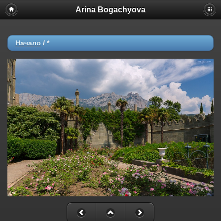
Arina Bogachyova
Начало
/
*