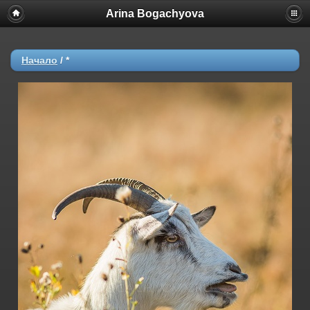
Arina Bogachyova
Начало
/
*